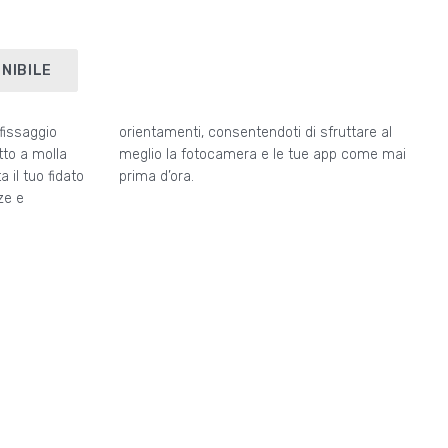
NIBILE
 fissaggio
ruttare al
to a molla
pp come mai
 il tuo fidato
prima d’ora.
ze e