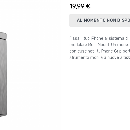
19,99 €
AL MOMENTO NON DISPO
Fissa il tuo iPhone al sistema di
orientamenti, consentendoti di sf
modulare Multi Mount. Un morset
meglio la fotocamera e le tue a
con cuscinet- ti, Phone Grip porta
strumento mobile a nuove altez