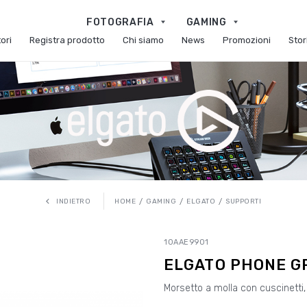
FOTOGRAFIA
GAMING
ori
Registra prodotto
Chi siamo
News
Promozioni
Stor
HOME
GAMING
ELGATO
SUPPORTI
INDIETRO
10AAE9901
ELGATO PHONE G
Morsetto a molla con cuscinetti,