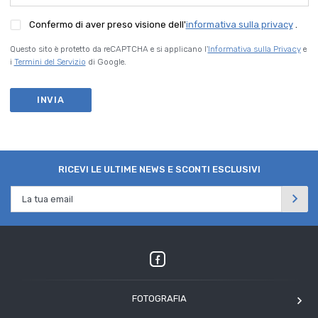
Confermo di aver preso visione dell'
informativa sulla privacy
.
Questo sito è protetto da reCAPTCHA e si applicano l'
Informativa sulla Privacy
e
i
Termini del Servizio
di Google.
INVIA
RICEVI LE ULTIME NEWS E SCONTI ESCLUSIVI
FOTOGRAFIA