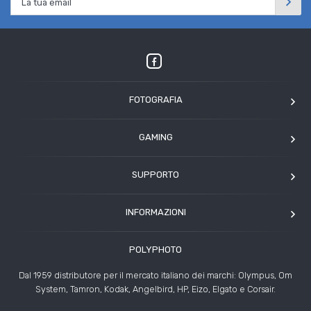
FOTOGRAFIA
OM SYSTEM
GAMING
Tamron
Elgato
Angelbird
SUPPORTO
Corsair
Kodak
Assistenza clienti
Arcade1Up
INFORMAZIONI
HP
Modulo Assistenza Polyphoto
Azienda
Condizioni di vendita
POLYPHOTO
Contatti
Risoluzione controversie
Dal 1959 distributore per il mercato italiano dei marchi: Olympus, Om
Rivenditori
System, Tamron, Kodak, Angelbird, HP, Eizo, Elgato e Corsair.
News ed Eventi