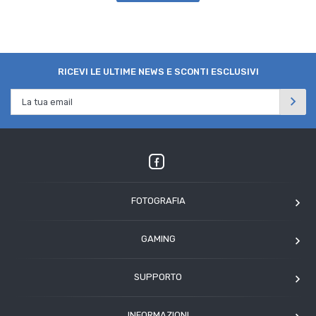
RICEVI LE ULTIME NEWS E SCONTI ESCLUSIVI
FOTOGRAFIA
OM SYSTEM
GAMING
Tamron
Elgato
Angelbird
SUPPORTO
Corsair
Kodak
Assistenza clienti
Arcade1Up
INFORMAZIONI