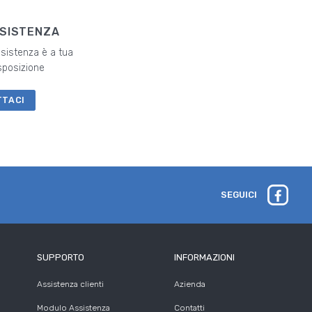
SSISTENZA
ssistenza è a tua
sposizione
TTACI
SEGUICI
SUPPORTO
INFORMAZIONI
Assistenza clienti
Azienda
Modulo Assistenza
Contatti