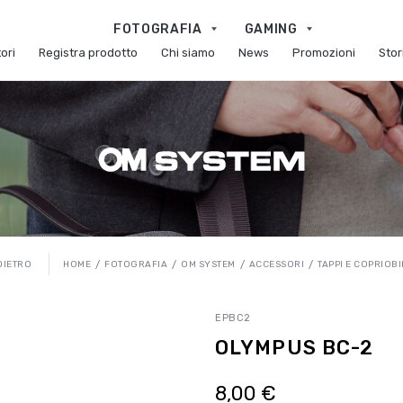
FOTOGRAFIA
GAMING
ori
Registra prodotto
Chi siamo
News
Promozioni
Stor
HOME
FOTOGRAFIA
OM SYSTEM
ACCESSORI
TAPPI E COPRIOBI
DIETRO
EPBC2
OLYMPUS BC-2
8,00 €