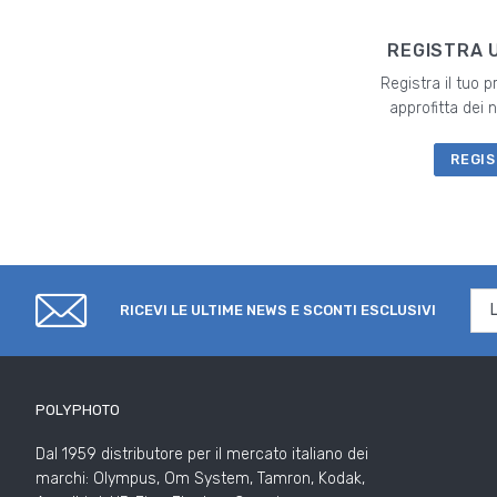
REGISTRA 
Registra il tuo 
approfitta dei
REGIS
RICEVI LE ULTIME NEWS E SCONTI ESCLUSIVI
POLYPHOTO
Dal 1959 distributore per il mercato italiano dei
marchi: Olympus, Om System, Tamron, Kodak,