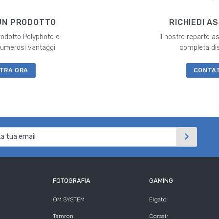
UN PRODOTTO
RICHIEDI A
prodotto Polyphoto e
Il nostro reparto a
 numerosi vantaggi
completa di
TRA ORA
CONTA
FOTOGRAFIA
GAMING
OM SYSTEM
Elgato
Tamron
Corsair