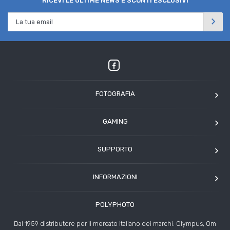
RICEVI LE ULTIME NEWS E SCONTI ESCLUSIVI
FOTOGRAFIA
OM SYSTEM
GAMING
Tamron
Elgato
Angelbird
SUPPORTO
Corsair
Kodak
Assistenza clienti
Arcade1Up
INFORMAZIONI
HP
Modulo Assistenza Polyphoto
Azienda
Condizioni di vendita
POLYPHOTO
Contatti
Risoluzione controversie
Dal 1959 distributore per il mercato italiano dei marchi: Olympus, Om
Rivenditori