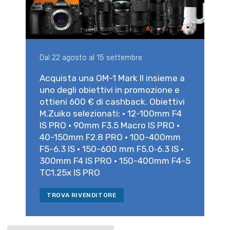
Dal 22 agosto al 15 settembre
Acquista una OM-1 Mark II insieme a
uno degli obiettivi in promozione e
ottieni 600 € di cashback. Obiettivi
M.Zuiko selezionati: • 12-100mm F4
IS PRO • 90mm F3.5 Macro IS PRO •
40-150mm F2.8 PRO • 100-400mm
F5-6.3 IS • 150-600 mm F5.0‑6.3 IS •
300mm F4 IS PRO • 150-400mm F4-5
TC1.25x IS PRO
TROVA RIVENDITORE