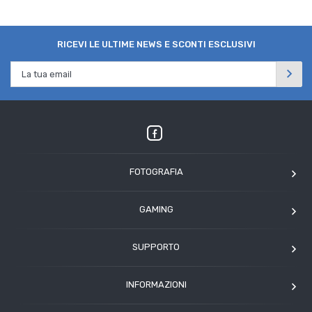
RICEVI LE ULTIME NEWS E SCONTI ESCLUSIVI
FOTOGRAFIA
OM SYSTEM
GAMING
Tamron
Elgato
Angelbird
SUPPORTO
Corsair
Kodak
Assistenza clienti
Arcade1Up
INFORMAZIONI
HP
Modulo Assistenza Polyphoto
Azienda