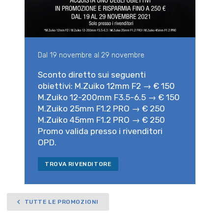
Dal 19 novembre al 29 novembre
Sconto diretto sui seguenti
obiettivi: M.Zuiko 12mm F2 → € 150
M.Zuiko 12-200mm F3.5-6.5 → € 150
M.Zuiko 25mm F1.2 PRO → € 250
M.Zuiko 45mm F1.2 PRO → € 250
Promo valida presso i rivenditori
OPD.
TROVA RIVENDITORE
TUTTE LE PROMOZIONI