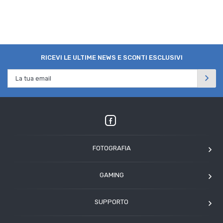
RICEVI LE ULTIME NEWS E SCONTI ESCLUSIVI
FOTOGRAFIA
OM SYSTEM
GAMING
Tamron
Elgato
Angelbird
SUPPORTO
Corsair
Kodak
Assistenza clienti