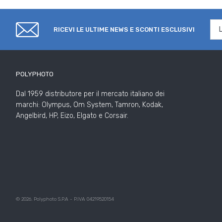
RICEVI LE ULTIME NEWS E SCONTI ESCLUSIVI
POLYPHOTO
Dal 1959 distributore per il mercato italiano dei
marchi: Olympus, Om System, Tamron, Kodak,
Angelbird, HP, Eizo, Elgato e Corsair.
© 2026. Polyphoto S.P.A - P.IVA 04219520154