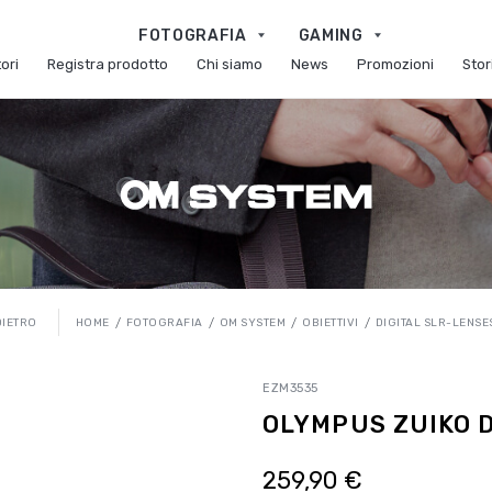
FOTOGRAFIA
GAMING
ori
Registra prodotto
Chi siamo
News
Promozioni
Stor
HOME
FOTOGRAFIA
OM SYSTEM
OBIETTIVI
DIGITAL SLR-LENS
DIETRO
EZM3535
OLYMPUS ZUIKO D
259,90 €