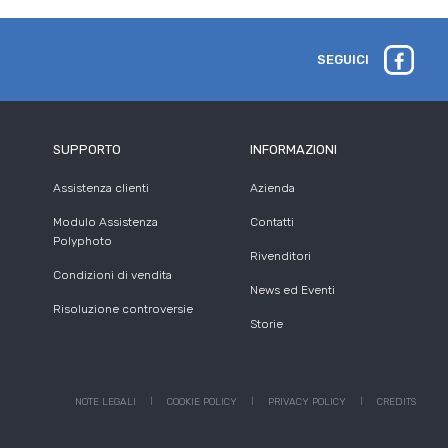
SEGUICI
SUPPORTO
INFORMAZIONI
Assistenza clienti
Azienda
Modulo Assistenza
Contatti
Polyphoto
Rivenditori
Condizioni di vendita
News ed Eventi
Risoluzione controversie
Storie
NOTE LEGALI
COOKIE POLICY
PRIVACY POLICY
CREDITS