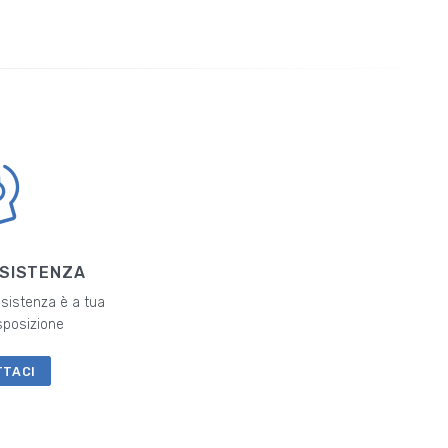
SSISTENZA
ssistenza è a tua
sposizione
TTACI