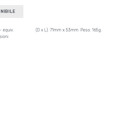
NIBILE
 equiv.
(D x L): 71mm x 53mm. Peso: 165g.
sioni