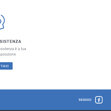
SSISTENZA
ssistenza è a tua
sposizione
TTACI
SEGUICI