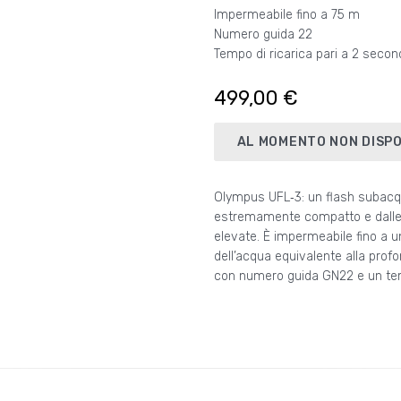
Impermeabile fino a 75 m
Numero guida 22
Tempo di ricarica pari a 2 second
499,00 €
AL MOMENTO NON DISPO
Olympus UFL‑3: un flash subac
ricarica pari a circa 2 secondi. Il flash U
estremamente compatto e dalle 
dotato di un diffusore dedicato 
elevate. È impermeabile fino a 
progettato specificamente per l’u
dell’acqua equivalente alla profo
fotocamere digitali Olympus e
con numero guida GN22 e un te