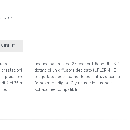
i circa
NIBILE
queo
FL‑3 è
prestazioni
(UFLDP‑4). È
una pressione
tilizzo con le
ndità di 75 m,
 le custodie
mpo di
subacquee compatibili.