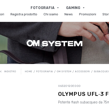
FOTOGRAFIA
GAMING
ori
Registra prodotto
Chi siamo
News
Promozioni
Stor
HOME
FOTOGRAFIA
OM SYSTEM
ACCESSORI
SUBACQUEI
INDIETRO
V6320120E000
OLYMPUS UFL‑3 
Potente flash subacqueo da 75