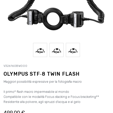
V326160BW000
OLYMPUS STF‑8 TWIN FLASH
Maggiori possibilità espressive per la fotografia macro
Il primo* flash macro impermeabile al mondo
Compatibile con le modalità Focus stacking e Focus bracketing**
Resistente alla polvere, agli spruzzi d'acqua e al gelo
499,00 €