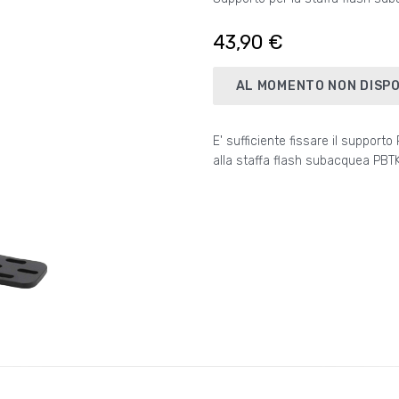
43,90 €
AL MOMENTO NON DISPO
E' sufficiente fissare il support
scoprire una comoda modalità d
alla staffa flash subacquea PBT