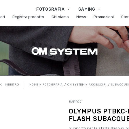
FOTOGRAFIA
GAMING
ori
Registra prodotto
Chi siamo
News
Promozioni
Stor
HOME
FOTOGRAFIA
OM SYSTEM
ACCESSORI
SUBACQUEI
INDIETRO
EAPF07
OLYMPUS PTBKC‑
FLASH SUBACQUE
Supporto per la staffa flash s