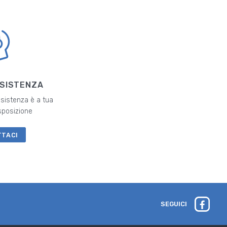
SSISTENZA
ssistenza è a tua
sposizione
TTACI
SEGUICI