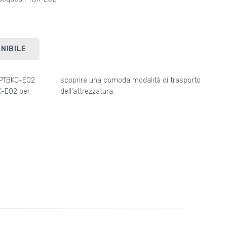
NIBILE
o PTBKC-E02
i trasporto
K-E02 per
dell'attrezzatura.