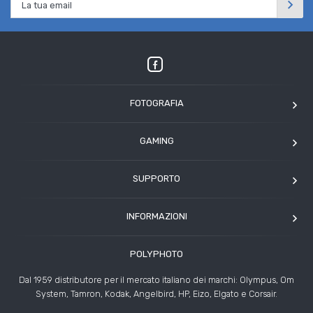
FOTOGRAFIA
OM SYSTEM
GAMING
Tamron
Elgato
Angelbird
SUPPORTO
Corsair
Kodak
Assistenza clienti
Arcade1Up
INFORMAZIONI
HP
Modulo Assistenza Polyphoto
Azienda
Condizioni di vendita
POLYPHOTO
Contatti
Risoluzione controversie
Dal 1959 distributore per il mercato italiano dei marchi: Olympus, Om
Rivenditori
System, Tamron, Kodak, Angelbird, HP, Eizo, Elgato e Corsair.
News ed Eventi