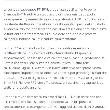
La custodia subacquea PT‑EP14, progettata specificamente per la
Olympus E‑M1 Mark II, è un capolavoro di ingegneria. La custodia
subacquea è impermeabile fino a una profondità di 60 metri. Grazie alla
resistente struttura in policarbonato di alta qualità, il peso della custodia
si riduce al minimo, consentendo così di avere il pieno controllo di tutte
le funzioni della fotocamera. Si può essere certi che la è protetta
dall'acqua, nonché da urti e cadute sulla terraferma.
La PT‑EP14 è la custodia subacquea di seconda generazione
caratterizzata da un sistema di oblò intercambiabili (disponibili
separatamente), spesso richiesto dai fotografi subacquei professionisti.
Offre la libertà di usare numerosi obiettivi Micro Quattro Terzi,
dall'M.Zuiko Digital ED 60mm F2.8 Macro, obiettivo per riprese Macro
subacquee stupefacenti, all'obiettivo zoom super grandangolare ad alte
prestazioni M.Zuiko Digital ED 7‑14mm F2.8 PRO e all'M.Zuiko Digital ED
8mm F1.8 Fisheye PRO che offre prestazioni ottiche ineguagliabili, per
scattare fotografie uniche.
Usando il cavo a fibra ottica insieme al flash FL‑LM3 (in dotazione con
E‑M1 mark II) e al flash subacqueo dedicato UFL‑3 (disponibile
separatamente), si ottengono tutti i vantaggi del sistema flash Olympus