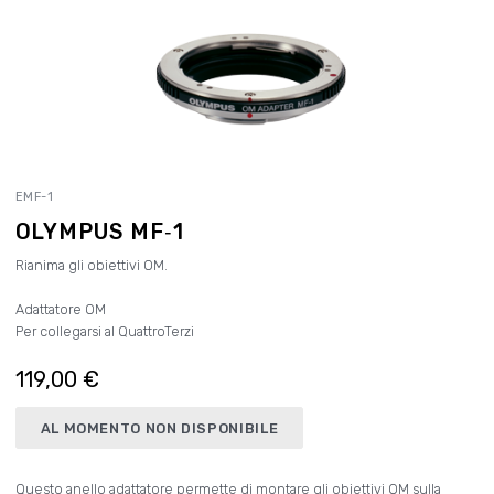
EMF-1
OLYMPUS MF‑1
Rianima gli obiettivi OM.
Adattatore OM
Per collegarsi al QuattroTerzi
119,00 €
AL MOMENTO NON DISPONIBILE
Questo anello adattatore permette di montare gli obiettivi OM sulla