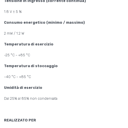
Tensione in ingresso (corrente continua)
1.8 V ± 5 %
Consumo energetico (minimo / massimo)
2 mW / 1.2 W
Temperatura di esercizio
-25 °C ~ +85 °C
Temperatura di stoccaggio
–40 °C ~ +85 °C
Umidità di esercizio
Dal 25% al 85% non condensata
REALIZZATO PER