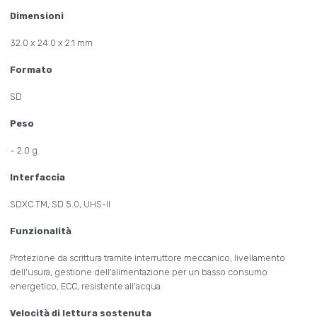
Dimensioni
32.0 x 24.0 x 2.1 mm
Formato
SD
Peso
~ 2.0 g
Interfaccia
SDXC TM, SD 5.0, UHS-II
Funzionalità
Protezione da scrittura tramite interruttore meccanico, livellamento
dell'usura, gestione dell'alimentazione per un basso consumo
energetico, ECC, resistente all'acqua
Velocità di lettura sostenuta