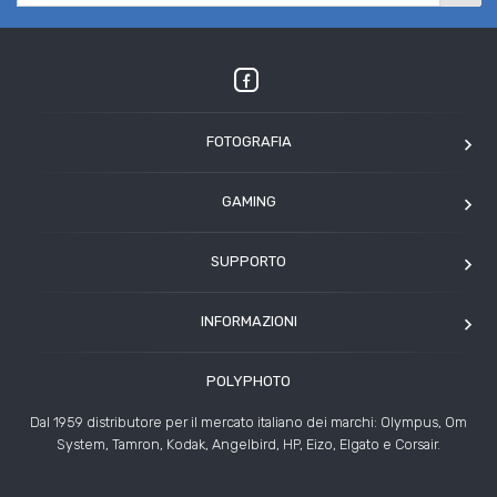
FOTOGRAFIA
OM SYSTEM
GAMING
Tamron
Elgato
Angelbird
SUPPORTO
Corsair
Kodak
Assistenza clienti
Arcade1Up
INFORMAZIONI
HP
Modulo Assistenza Polyphoto
Azienda
Condizioni di vendita
POLYPHOTO
Contatti
Risoluzione controversie
Dal 1959 distributore per il mercato italiano dei marchi: Olympus, Om
Rivenditori
System, Tamron, Kodak, Angelbird, HP, Eizo, Elgato e Corsair.
News ed Eventi