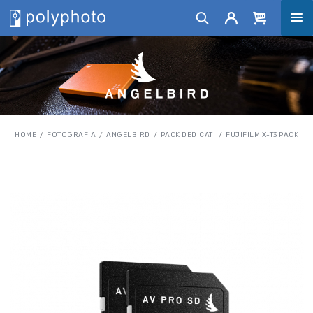
HOME
FOTOGRAFIA
ANGELBIRD
PACK DEDICATI
FUJIFILM X-T3 PACK