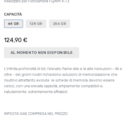
Realizzato per Fotocamera Fujifilm X-T3
CAPACITÀ
64 GB
128 GB
256 GB
124,90 €
AL MOMENTO NON DISPONIBILE
L'infinita profondità di bit, l’elevato frame rate e le alte risoluzioni - 4k e
oltre - dei giorni nostri richiedono soluzioni di memorizzazione che
risultino altrettanto evolute. le schede di memoria devono essere
veloci, con una elevata capacità, ampiamente compatibili e,
naturalmente, estremamente affidabili.
IMPOSTA SIAE COMPRESA NEL PREZZO