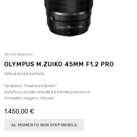
V311090BW000
OLYMPUS M.ZUIKO 45MM F1.2 PRO
Cattura la vera bellezza
Fantastico “Feathered Bokeh”
Autofocus ad alta velocità ed elevata precisione
Compatto, leggero, robusto
1.450,00 €
AL MOMENTO NON DISPONIBILE