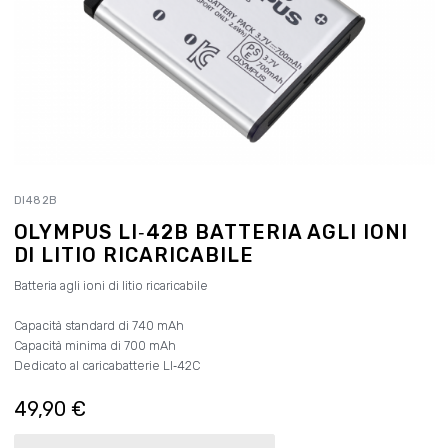
DI482B
OLYMPUS LI‑42B BATTERIA AGLI IONI
DI LITIO RICARICABILE
Batteria agli ioni di litio ricaricabile
Capacità standard di 740 mAh
Capacità minima di 700 mAh
Dedicato al caricabatterie LI‑42C
49,90 €