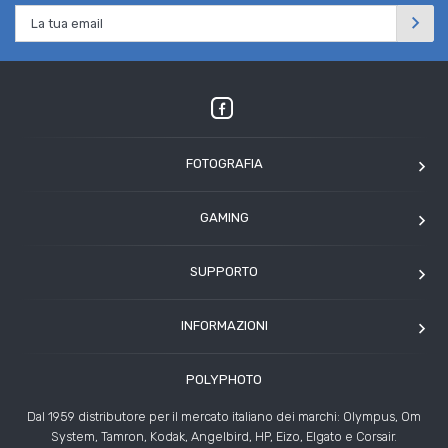
FOTOGRAFIA
OM SYSTEM
GAMING
Tamron
Elgato
Angelbird
SUPPORTO
Corsair
Kodak
Assistenza clienti
Arcade1Up
INFORMAZIONI
HP
Modulo Assistenza Polyphoto
Azienda
Condizioni di vendita
POLYPHOTO
Contatti
Risoluzione controversie
Dal 1959 distributore per il mercato italiano dei marchi: Olympus, Om
Rivenditori
System, Tamron, Kodak, Angelbird, HP, Eizo, Elgato e Corsair.