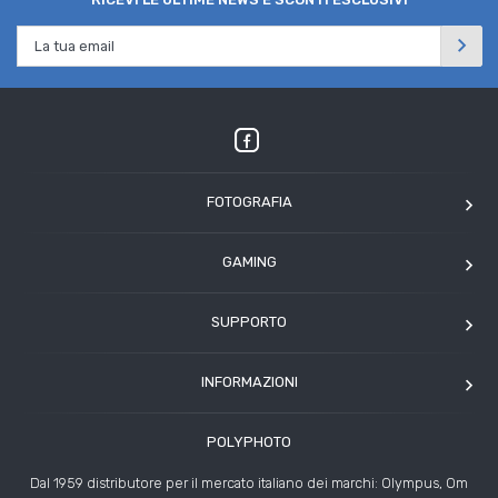
FOTOGRAFIA
OM SYSTEM
GAMING
Tamron
Elgato
Angelbird
SUPPORTO
Corsair
Kodak
Assistenza clienti
Arcade1Up
INFORMAZIONI
HP
Modulo Assistenza Polyphoto
Azienda
Condizioni di vendita
POLYPHOTO
Contatti
Risoluzione controversie
Dal 1959 distributore per il mercato italiano dei marchi: Olympus, Om
Rivenditori