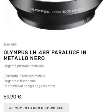
ELH48BN
OLYMPUS LH‑48B PARALUCE IN
METALLO NERO
Elegante paraluce metallico
Realizzato in robusto metallo
Elegante e funzionale
Coordinato al design degli obiettivi
69,90 €
AL MOMENTO NON DISPONIBILE