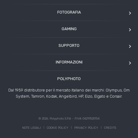
FOTOGRAFIA
OM SYSTEM
GAMING
Tamron
Elgato
Angelbird
SUPPORTO
Corsair
Kodak
Assistenza clienti
Arcade1Up
INFORMAZIONI
HP
Modulo Assistenza Polyphoto
Azienda
Condizioni di vendita
POLYPHOTO
Contatti
Risoluzione controversie
Dal 1959 distributore per il mercato italiano dei marchi: Olympus, Om
Rivenditori
System, Tamron, Kodak, Angelbird, HP, Eizo, Elgato e Corsair.
News ed Eventi
Storie
© 2026. Polyphoto S.P.A - P.IVA 04219520154
NOTE LEGALI
COOKIE POLICY
PRIVACY POLICY
CREDITS