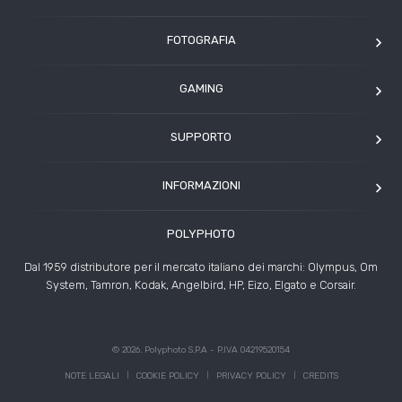
FOTOGRAFIA
OM SYSTEM
GAMING
Tamron
Elgato
Angelbird
SUPPORTO
Corsair
Kodak
Assistenza clienti
Arcade1Up
INFORMAZIONI
HP
Modulo Assistenza Polyphoto
Azienda
Condizioni di vendita
POLYPHOTO
Contatti
Risoluzione controversie
Dal 1959 distributore per il mercato italiano dei marchi: Olympus, Om
Rivenditori
System, Tamron, Kodak, Angelbird, HP, Eizo, Elgato e Corsair.
News ed Eventi
Storie
© 2026. Polyphoto S.P.A - P.IVA 04219520154
NOTE LEGALI
COOKIE POLICY
PRIVACY POLICY
CREDITS