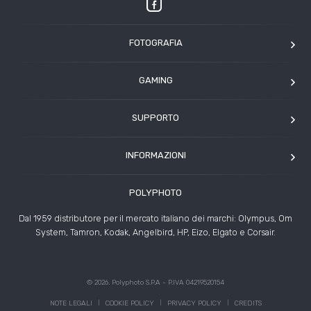
FOTOGRAFIA
OM SYSTEM
GAMING
Tamron
Elgato
Angelbird
SUPPORTO
Corsair
Kodak
Assistenza clienti
Arcade1Up
INFORMAZIONI
HP
Modulo Assistenza Polyphoto
Azienda
Condizioni di vendita
POLYPHOTO
Contatti
Risoluzione controversie
Dal 1959 distributore per il mercato italiano dei marchi: Olympus, Om
Rivenditori
System, Tamron, Kodak, Angelbird, HP, Eizo, Elgato e Corsair.
News ed Eventi
Storie
© 2026. Polyphoto S.P.A - P.IVA 04219520154
NOTE LEGALI
COOKIE POLICY
PRIVACY POLICY
CREDITS