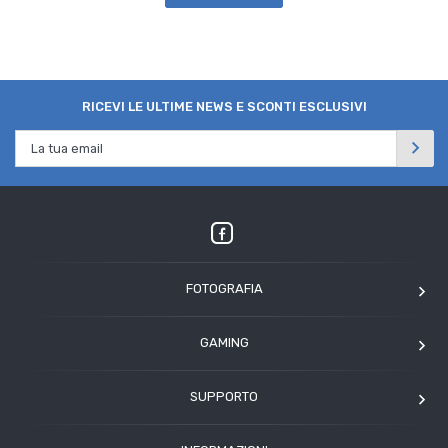
RICEVI LE ULTIME NEWS E SCONTI ESCLUSIVI
FOTOGRAFIA
OM SYSTEM
GAMING
Tamron
Elgato
Angelbird
SUPPORTO
Corsair
Kodak
Assistenza clienti
Arcade1Up