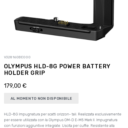
V328160BE000
OLYMPUS HLD-8G POWER BATTERY
HOLDER GRIP
179,00 €
AL MOMENTO NON DISPONIBILE
HLD-8G Impugnatura per scatti orizzon- tali. Realizzata esclusivamente
per essere utilizzata con la Olympus OM-D E-M5 Mark II. Impugnatura
con funzioni aggiuntive integrate. Uscita per cuffie. Resistente alla