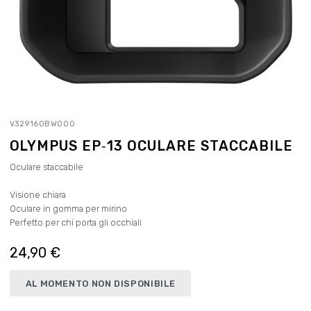
V329160BW000
OLYMPUS EP‑13 OCULARE STACCABILE
Oculare staccabile
Visione chiara
Oculare in gomma per mirino
Perfetto per chi porta gli occhiali
24,90 €
AL MOMENTO NON DISPONIBILE