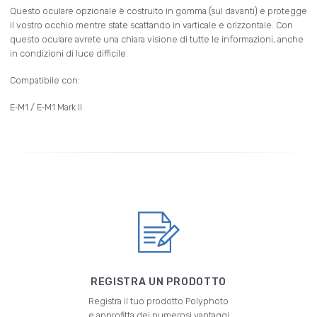
Questo oculare opzionale è costruito in gomma (sul davanti) e protegge
il vostro occhio mentre state scattando in varticale e orizzontale. Con
questo oculare avrete una chiara visione di tutte le informazioni, anche
in condizioni di luce difficile.
Compatibile con:
E‑M1 / E‑M1 Mark II
REGISTRA UN PRODOTTO
Registra il tuo prodotto Polyphoto
e approfitta dei numerosi vantaggi