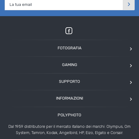
FOTOGRAFIA
OM SYSTEM
GAMING
Tamron
Elgato
Angelbird
SUPPORTO
Corsair
Kodak
Assistenza clienti
Arcade1Up
INFORMAZIONI
HP
Modulo Assistenza Polyphoto
Azienda
Condizioni di vendita
POLYPHOTO
Contatti
Risoluzione controversie
Dal 1959 distributore per il mercato italiano dei marchi: Olympus, Om
Rivenditori
System, Tamron, Kodak, Angelbird, HP, Eizo, Elgato e Corsair.