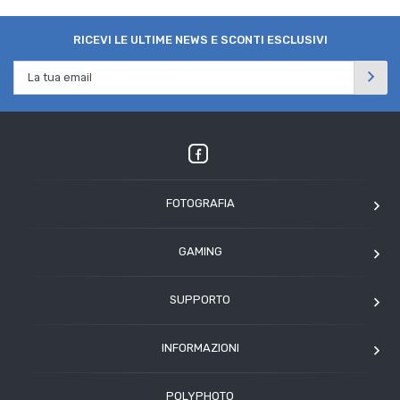
RICEVI LE ULTIME NEWS E SCONTI ESCLUSIVI
FOTOGRAFIA
OM SYSTEM
GAMING
Tamron
Elgato
Angelbird
SUPPORTO
Corsair
Kodak
Assistenza clienti
Arcade1Up
INFORMAZIONI
HP
Modulo Assistenza Polyphoto
Azienda
Condizioni di vendita
POLYPHOTO