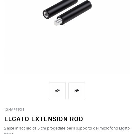
10MAF9901
ELGATO EXTENSION ROD
2 aste in acciaio da 5 cm progettate per il supporto del microfono Elgato