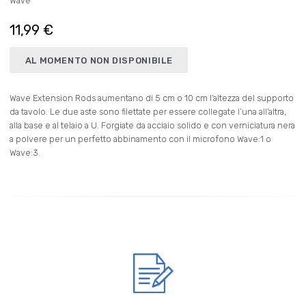
Wave
11,99 €
AL MOMENTO NON DISPONIBILE
Wave Extension Rods aumentano di 5 cm o 10 cm l’altezza del supporto
da tavolo. Le due aste sono filettate per essere collegate l’una all’altra,
alla base e al telaio a U. Forgiate da acciaio solido e con verniciatura nera
a polvere per un perfetto abbinamento con il microfono Wave:1 o
Wave:3.