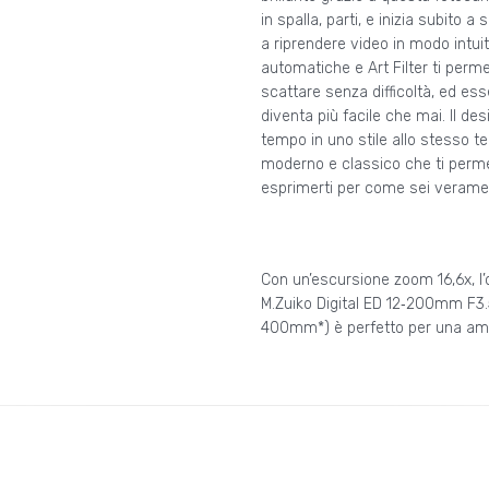
in spalla, parti, e inizia subito a
a riprendere video in modo intuit
automatiche e Art Filter ti perm
scattare senza difficoltà, ed ess
diventa più facile che mai. Il de
tempo in uno stile allo stesso 
moderno e classico che ti perme
esprimerti per come sei verame
Con un’escursione zoom 16,6x, l’
M.Zuiko Digital ED 12‐200mm F3.
400mm*) è perfetto per una a