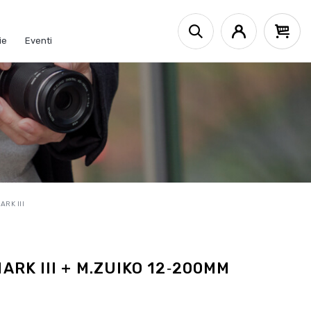
ie
Eventi
ARK III
ARK III + M.ZUIKO 12‑200MM