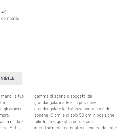
o 4K
o compatto
NIBILE
i mano, le tue
gamma di scene e soggetti: da
he ti
grandangolare a tele. In posizione
n gli amici e
grandangolare la distanza operativa è di
empre.
appena 10 cm, e di solo 50 cm in posizione
alità nitida e
tele. Inoltre, questo zoom è così
era. Mettila
incredibilmente compatto e leggero da poter