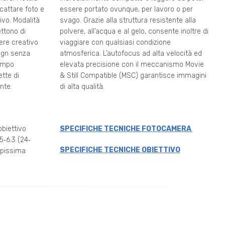
 scattare foto e
essere portato ovunque, per lavoro o per
ivo. Modalità
svago. Grazie alla struttura resistente alla
ettono di
polvere, all’acqua e al gelo, consente inoltre di
ere creativo
viaggiare con qualsiasi condizione
sign senza
atmosferica. L’autofocus ad alta velocità ed
tempo
elevata precisione con il meccanismo Movie
tte di
& Still Compatible (MSC) garantisce immagini
nte.
di alta qualità.
obiettivo
SPECIFICHE TECNICHE FOTOCAMERA
5‐6.3 (24‐
SPECIFICHE TECNICHE OBIETTIVO
mpissima