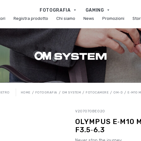
FOTOGRAFIA
GAMING
ori
Registra prodotto
Chi siamo
News
Promozioni
Stor
HOME
FOTOGRAFIA
OM SYSTEM
FOTOCAMERE
OM-D
E-M10 M
IETRO
V207070BE020
OLYMPUS E‑M10 M
F3.5‑6.3
Never stop the journey