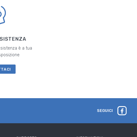
SSISTENZA
ssistenza è a tua
sposizione
TTACI
SEGUICI