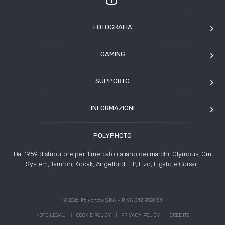
FOTOGRAFIA
OM SYSTEM
GAMING
Tamron
Elgato
Angelbird
SUPPORTO
Corsair
Kodak
Assistenza clienti
Arcade1Up
INFORMAZIONI
HP
Modulo Assistenza Polyphoto
Azienda
Condizioni di vendita
POLYPHOTO
Contatti
Risoluzione controversie
Dal 1959 distributore per il mercato italiano dei marchi: Olympus, Om
Rivenditori
System, Tamron, Kodak, Angelbird, HP, Eizo, Elgato e Corsair.
News ed Eventi
Storie
© 2026. Polyphoto S.P.A - P.IVA 04219520154
NOTE LEGALI
COOKIE POLICY
PRIVACY POLICY
CREDITS