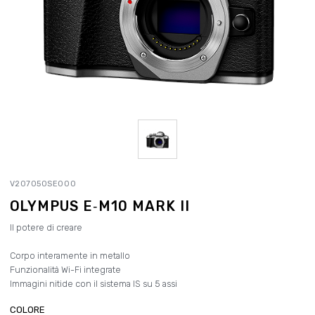
V207050SE000
OLYMPUS E‑M10 MARK II
Il potere di creare
Corpo interamente in metallo
Funzionalità Wi-Fi integrate
Immagini nitide con il sistema IS su 5 assi
COLORE