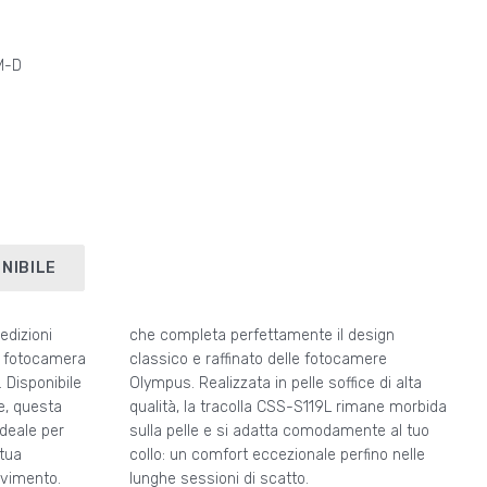
M-D
NIBILE
edizioni
 design
a fotocamera
 fotocamere
 Disponibile
fice di alta
ne, questa
ne morbida
ideale per
nte al tuo
 tua
elle
ovimento.
lunghe sessioni di scatto.