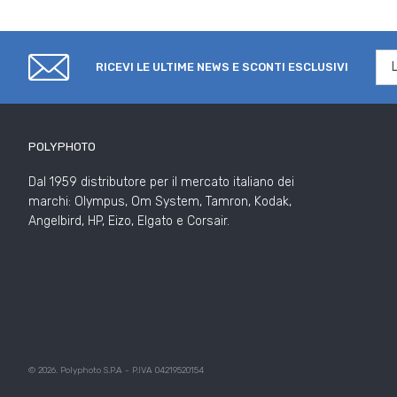
RICEVI LE ULTIME NEWS E SCONTI ESCLUSIVI
POLYPHOTO
Dal 1959 distributore per il mercato italiano dei
marchi: Olympus, Om System, Tamron, Kodak,
Angelbird, HP, Eizo, Elgato e Corsair.
© 2026. Polyphoto S.P.A - P.IVA 04219520154