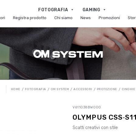
FOTOGRAFIA
GAMING
ori
Registra prodotto
Chi siamo
News
Promozioni
Stor
HOME
FOTOGRAFIA
OM SYSTEM
ACCESSORI
PROTEZIONE
CINGHIE
O
V611038BW000
OLYMPUS CSS‑S11
Scatti creativi con stile