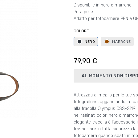
Disponibile in nero o marrone
Pura pelle
Adatto per fotocamere PEN e O
COLORE
NERO
MARRONE
79,90 €
AL MOMENTO NON DISPO
Attrezzati al meglio per le tue sp
che completa perfettamente il
fotografiche, agganciando la tu
classico e raffinato delle
alla tracolla Olympus CSS-S119L.
Olympus. Realizzata in pelle sof
nei raffinati colori nero o marro
qualità, la tracolla CSS-S119L rima
elegante tracolla è l’accessorio 
sulla pelle e si adatta comodame
trasportare in tutta sicurezza la
collo: un comfort eccezionale perfino n
fotocamera quando scatti in m