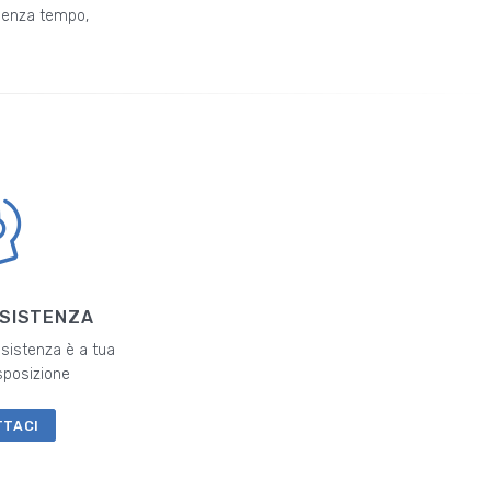
senza tempo,
SSISTENZA
ssistenza è a tua
sposizione
TTACI