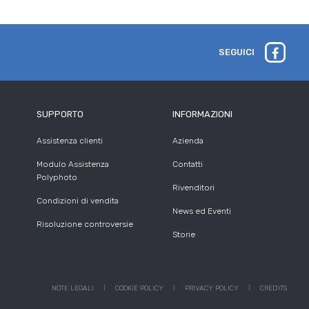
SEGUICI
SUPPORTO
INFORMAZIONI
Assistenza clienti
Azienda
Modulo Assistenza
Contatti
Polyphoto
Rivenditori
Condizioni di vendita
News ed Eventi
Risoluzione controversie
Storie
NOTE LEGALI
COOKIE POLICY
PRIVACY POLICY
CREDITS