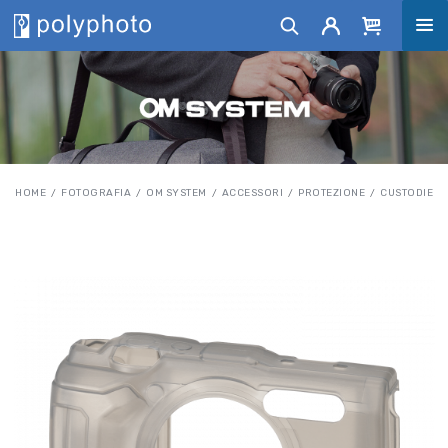
HOME
FOTOGRAFIA
OM SYSTEM
ACCESSORI
PROTEZIONE
CUSTODIE