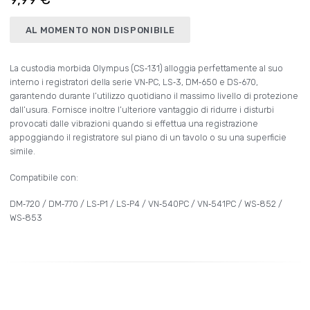
AL MOMENTO NON DISPONIBILE
La custodia morbida Olympus (CS‑131) alloggia perfettamente al suo
interno i registratori della serie VN‑PC, LS‑3, DM‑650 e DS‑670,
garantendo durante l’utilizzo quotidiano il massimo livello di protezione
dall’usura. Fornisce inoltre l’ulteriore vantaggio di ridurre i disturbi
provocati dalle vibrazioni quando si effettua una registrazione
appoggiando il registratore sul piano di un tavolo o su una superficie
simile.
Compatibile con:
DM‑720 / DM‑770 / LS‑P1 / LS‑P4 / VN‑540PC / VN‑541PC / WS‑852 /
WS‑853