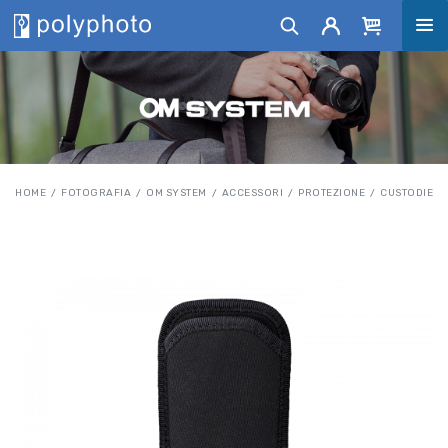
HOME
FOTOGRAFIA
OM SYSTEM
ACCESSORI
PROTEZIONE
CUSTODIE