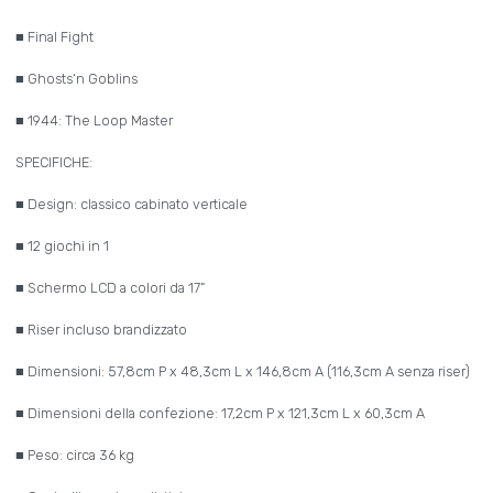
■ Final Fight
■ Ghosts‘n Goblins
■ 1944: The Loop Master
SPECIFICHE:
■ Design: classico cabinato verticale
■ 12 giochi in 1
■ Schermo LCD a colori da 17”
■ Riser incluso brandizzato
■ Dimensioni: 57,8cm P x 48,3cm L x 146,8cm A (116,3cm A senza riser)
■ Dimensioni della confezione: 17,2cm P x 121,3cm L x 60,3cm A
■ Peso: circa 36 kg