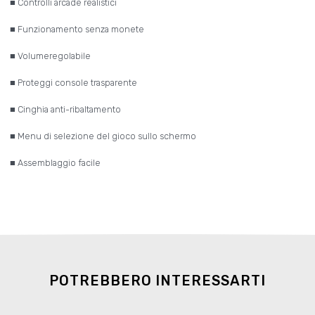
■ Controlli arcade realistici
■ Funzionamento senza monete
■ Volumeregolabile
■ Proteggi console trasparente
■ Cinghia anti-ribaltamento
■ Menu di selezione del gioco sullo schermo
■ Assemblaggio facile
POTREBBERO INTERESSARTI