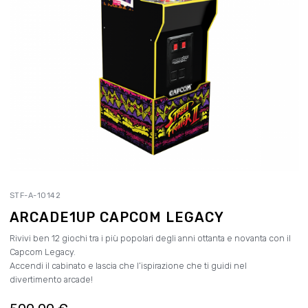
STF-A-10142
ARCADE1UP CAPCOM LEGACY
Rivivi ben 12 giochi tra i più popolari degli anni ottanta e novanta con il
Capcom Legacy.
Accendi il cabinato e lascia che l’ispirazione che ti guidi nel
divertimento arcade!