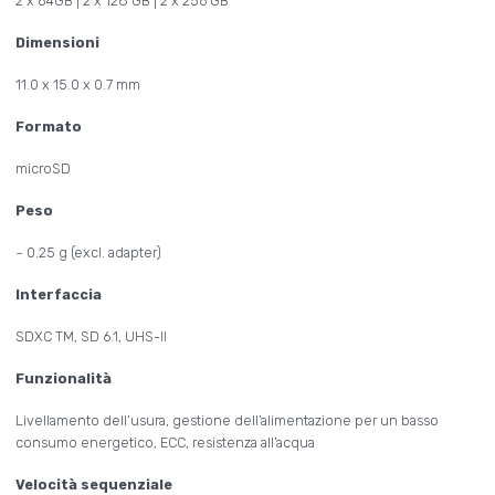
2 x 64GB | 2 x 128 GB | 2 x 256 GB
Dimensioni
11.0 x 15.0 x 0.7 mm
Formato
microSD
Peso
~ 0.25 g (excl. adapter)
Interfaccia
SDXC TM, SD 6.1, UHS-II
Funzionalità
Livellamento dell’usura, gestione dell’alimentazione per un basso
consumo energetico, ECC, resistenza all’acqua
Velocità sequenziale