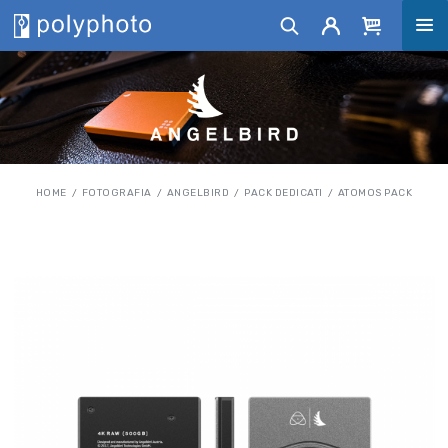
HOME
FOTOGRAFIA
ANGELBIRD
PACK DEDICATI
ATOMOS PACK