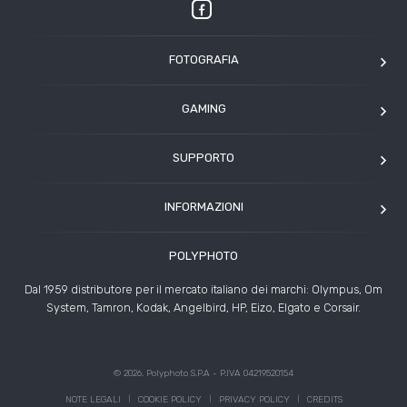
FOTOGRAFIA
OM SYSTEM
GAMING
Tamron
Elgato
Angelbird
SUPPORTO
Corsair
Kodak
Assistenza clienti
Arcade1Up
INFORMAZIONI
HP
Modulo Assistenza Polyphoto
Azienda
Condizioni di vendita
POLYPHOTO
Contatti
Risoluzione controversie
Dal 1959 distributore per il mercato italiano dei marchi: Olympus, Om
Rivenditori
System, Tamron, Kodak, Angelbird, HP, Eizo, Elgato e Corsair.
News ed Eventi
Storie
© 2026. Polyphoto S.P.A - P.IVA 04219520154
NOTE LEGALI
COOKIE POLICY
PRIVACY POLICY
CREDITS