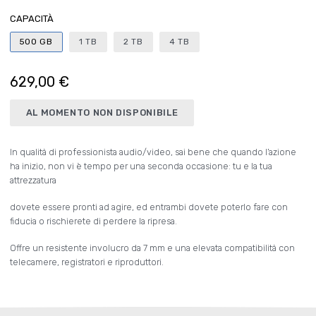
CAPACITÀ
500 GB
1 TB
2 TB
4 TB
629,00 €
AL MOMENTO NON DISPONIBILE
In qualità di professionista audio/video, sai bene che quando l’azione
ha inizio, non vi è tempo per una seconda occasione: tu e la tua
attrezzatura
dovete essere pronti ad agire, ed entrambi dovete poterlo fare con
fiducia o rischierete di perdere la ripresa.
Offre un resistente involucro da 7 mm e una elevata compatibilità con
telecamere, registratori e riproduttori.