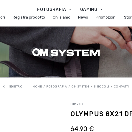
FOTOGRAFIA
GAMING
ori
Registra prodotto
Chi siamo
News
Promozioni
Stor
HOME
FOTOGRAFIA
OM SYSTEM
BINOCOLI
COMPATTI
INDIETRO
BI821B
OLYMPUS 8X21 DP
64,90 €