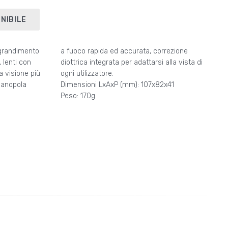
NIBILE
ngrandimento
a fuoco rapida ed accurata, correzione
 lenti con
diottrica integrata per adattarsi alla vista di
a visione più
ogni utilizzatore.
 manopola
Dimensioni LxAxP (mm): 107x82x41
Peso: 170g