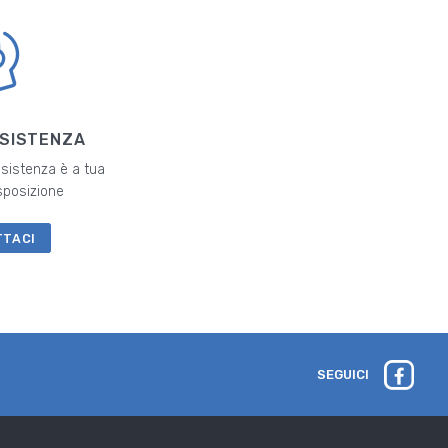
SSISTENZA
ssistenza è a tua
sposizione
TTACI
SEGUICI