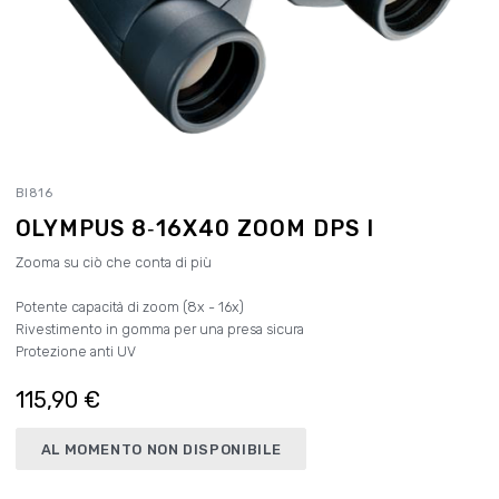
BI816
OLYMPUS 8‑16X40 ZOOM DPS I
Zooma su ciò che conta di più
Potente capacità di zoom (8x - 16x)
Rivestimento in gomma per una presa sicura
Protezione anti UV
115,90 €
AL MOMENTO NON DISPONIBILE