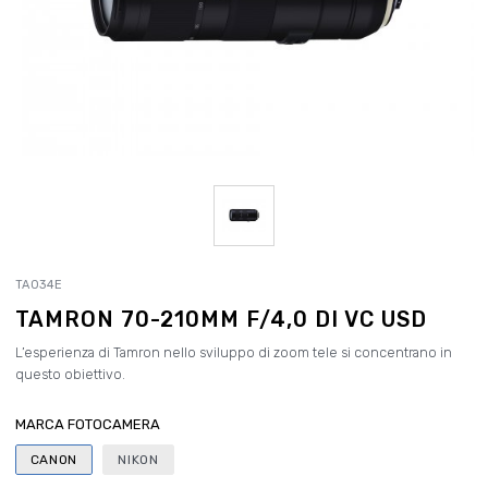
TA034E
TAMRON 70-210MM F/4,0 DI VC USD
L’esperienza di Tamron nello sviluppo di zoom tele si concentrano in
questo obiettivo.
MARCA FOTOCAMERA
CANON
NIKON