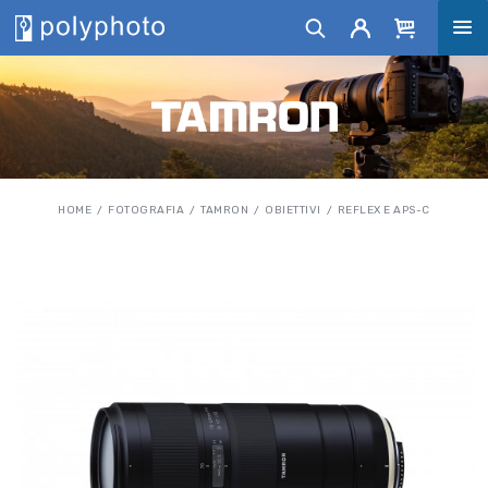
HOME
FOTOGRAFIA
TAMRON
OBIETTIVI
REFLEX E APS-C