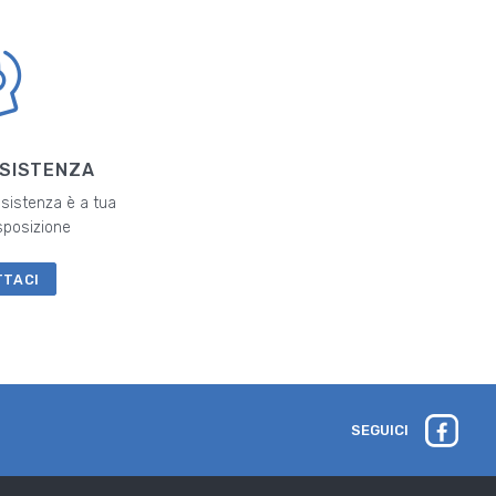
SSISTENZA
ssistenza è a tua
sposizione
TTACI
SEGUICI