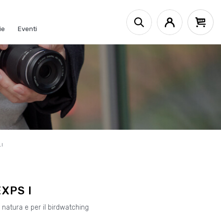
ie
Eventi
I
XPS I
a natura e per il birdwatching