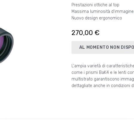
Prestazioni ottiche al top
Massima luminosità d'immagine
Nuovo design ergonomico
270,00 €
AL MOMENTO NON DISPO
L'ampia varietà di caratteristic
illuminazione particolarmente c
come i prismi BaK4 e le lenti co
serie EXPS I è la giusta scelta 
multistrato garantiscono immagin
dettagliate anche in condizioni d