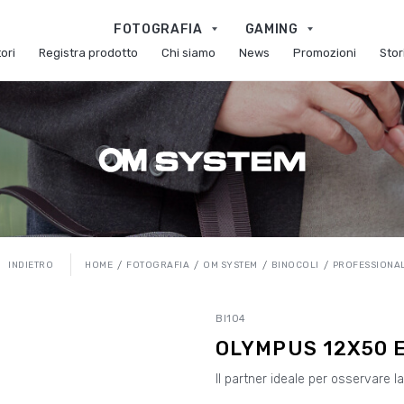
FOTOGRAFIA
GAMING
ori
Registra prodotto
Chi siamo
News
Promozioni
Stor
HOME
FOTOGRAFIA
OM SYSTEM
BINOCOLI
PROFESSIONAL
INDIETRO
BI104
OLYMPUS 12X50 E
Il partner ideale per osservare l