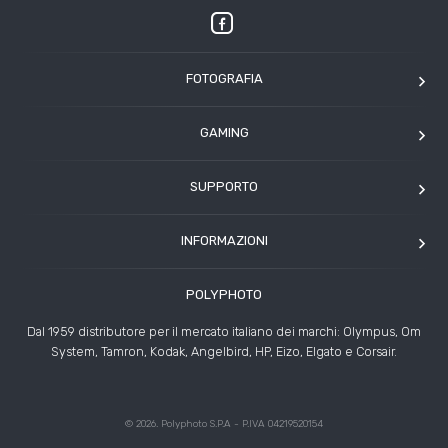
FOTOGRAFIA
OM SYSTEM
GAMING
Tamron
Elgato
Angelbird
SUPPORTO
Corsair
Kodak
Assistenza clienti
Arcade1Up
INFORMAZIONI
HP
Modulo Assistenza Polyphoto
Azienda
Condizioni di vendita
POLYPHOTO
Contatti
Risoluzione controversie
Dal 1959 distributore per il mercato italiano dei marchi: Olympus, Om
Rivenditori
System, Tamron, Kodak, Angelbird, HP, Eizo, Elgato e Corsair.
News ed Eventi
Storie
© 2026. Polyphoto S.P.A - P.IVA 04219520154