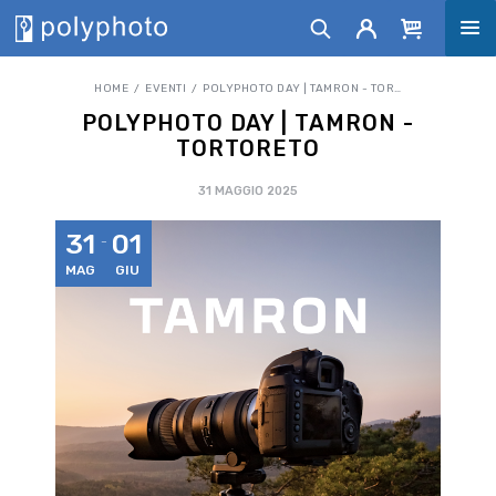
HOME
EVENTI
POLYPHOTO DAY | TAMRON - TORTORETO
POLYPHOTO DAY | TAMRON -
TORTORETO
31 MAGGIO 2025
31
01
MAG
GIU