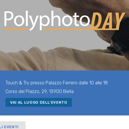
Touch & Try presso Palazzo Ferrero dalle 10 alle 18
Corso del Piazzo, 29, 13900 Biella
VAI AL LUOGO DELL'EVENTO
LI EVENTI