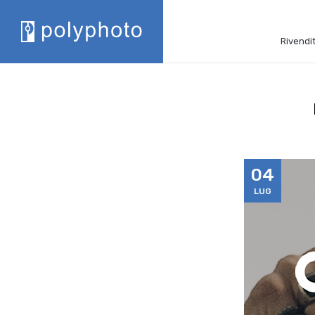
Rivendit
04
LUG