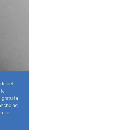
do del
 la
 gratuita
 anche ad
ro le