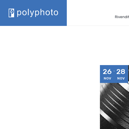
Rivendit
26
28
NOV
NOV