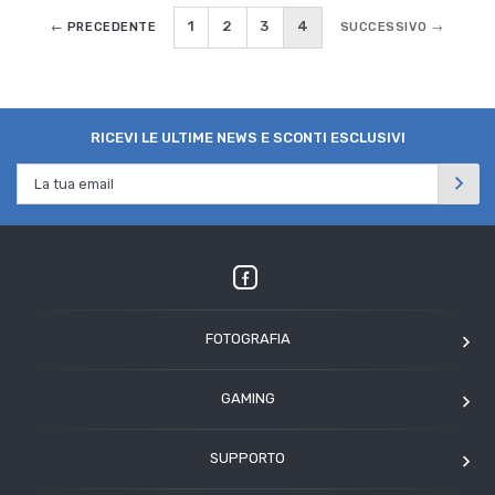
1
2
3
4
← PRECEDENTE
SUCCESSIVO →
RICEVI LE ULTIME NEWS E SCONTI ESCLUSIVI
FOTOGRAFIA
OM SYSTEM
GAMING
Tamron
Elgato
Angelbird
SUPPORTO
Corsair
Kodak