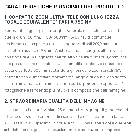
CARATTERISTICHE PRINCIPALI DEL PRODOTTO
1. COMPATTO ZOOM ULTRA-TELE CON LUNGHEZZA
FOCALE EQUIVALENTE1 PARI A 750 MM
Nonostante raggiunga una lunghezza focale ultra-tele equivalente a
quella di un 750 mm, il 150- 500mm F5-6,7 risulta comunque
decisamente compatto, con una lunghezza di soli 209,9 mm e un
diametro massimo di 93 mm. Anche quando impiegato alla massima
posizione tele, la lunghezza dell'obiettivo risulta di soli 284,9 mm, così
che possa essere utilizzato in tutta comodità. L’obiettivo consente di
passare da 150 a 500 mm ruotando la ghiera dello zoom di soli 75°,
permettendo di impostare rapidamente l’angolo di visuale desiderato
con un movimento minimo, evitando così di perdere le opportunità
fotografiche e rendendo più intuitiva la composizione dell’immagine.
2. STRAORDINARIA QUALITÀ DELL'IMMAGINE
Lo schema ottico può vantare 25 elementi in 16 gruppi. Il generoso ed
efficace utilizzo di elementi ottici speciali, tra cui spiccano una lente
XLD (eXtra Low Dispersion), cinque lenti LD (Low Dispersion) e due lenti
asferiche ibride, gestisce accuratamente le aberrazioni, comprese