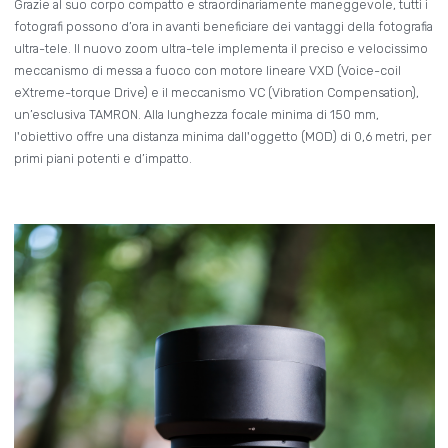
Grazie al suo corpo compatto e straordinariamente maneggevole, tutti i
fotografi possono d’ora in avanti beneficiare dei vantaggi della fotografia
ultra-tele. Il nuovo zoom ultra-tele implementa il preciso e velocissimo
meccanismo di messa a fuoco con motore lineare VXD (Voice-coil
eXtreme-torque Drive) e il meccanismo VC (Vibration Compensation),
un’esclusiva TAMRON. Alla lunghezza focale minima di 150 mm,
l'obiettivo offre una distanza minima dall'oggetto (MOD) di 0,6 metri, per
primi piani potenti e d’impatto.