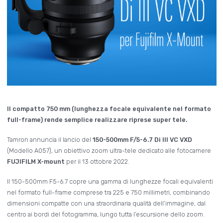
Il compatto 750 mm (lunghezza focale equivalente nel formato
full-frame) rende semplice realizzare riprese super tele.
Tamron annuncia il lancio del
150-500mm F/5-6.7 Di III VC VXD
(Modello A057), un obiettivo zoom ultra-tele dedicato alle fotocamere
FUJIFILM X-mount
per il 13 ottobre 2022.
Il 150-500mm F5-6.7 copre una gamma di lunghezze focali equivalenti
nel formato full-frame comprese tra 225 e 750 millimetri, combinando
dimensioni compatte con una straordinaria qualità dell’immagine, dal
centro ai bordi del fotogramma, lungo tutta l’escursione dello zoom.