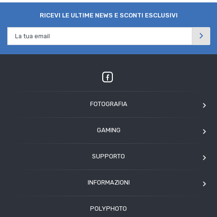
RICEVI LE ULTIME NEWS E SCONTI ESCLUSIVI
FOTOGRAFIA
OM SYSTEM
GAMING
Tamron
Elgato
Angelbird
SUPPORTO
Corsair
Kodak
Assistenza clienti
Arcade1Up
INFORMAZIONI
HP
Modulo Assistenza Polyphoto
Azienda
Condizioni di vendita
POLYPHOTO
Contatti