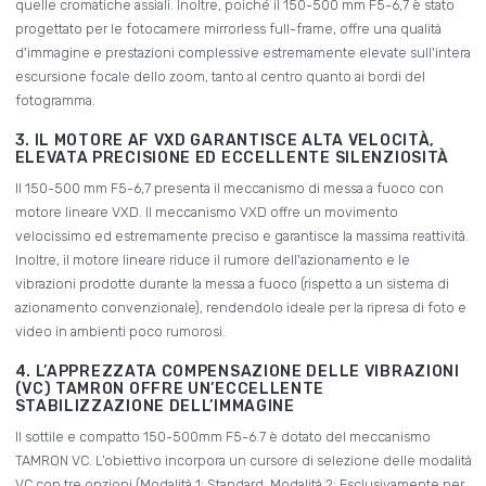
quelle cromatiche assiali. Inoltre, poiché il 150-500 mm F5-6,7 è stato
progettato per le fotocamere mirrorless full-frame, offre una qualità
d'immagine e prestazioni complessive estremamente elevate sull'intera
escursione focale dello zoom, tanto al centro quanto ai bordi del
fotogramma.
3. IL MOTORE AF VXD GARANTISCE ALTA VELOCITÀ,
ELEVATA PRECISIONE ED ECCELLENTE SILENZIOSITÀ
Il 150-500 mm F5-6,7 presenta il meccanismo di messa a fuoco con
motore lineare VXD. Il meccanismo VXD offre un movimento
velocissimo ed estremamente preciso e garantisce la massima reattività.
Inoltre, il motore lineare riduce il rumore dell'azionamento e le
vibrazioni prodotte durante la messa a fuoco (rispetto a un sistema di
azionamento convenzionale), rendendolo ideale per la ripresa di foto e
video in ambienti poco rumorosi.
4. L’APPREZZATA COMPENSAZIONE DELLE VIBRAZIONI
(VC) TAMRON OFFRE UN’ECCELLENTE
STABILIZZAZIONE DELL’IMMAGINE
Il sottile e compatto 150-500mm F5-6.7 è dotato del meccanismo
TAMRON VC. L’obiettivo incorpora un cursore di selezione delle modalità
VC con tre opzioni (Modalità 1: Standard, Modalità 2: Esclusivamente per