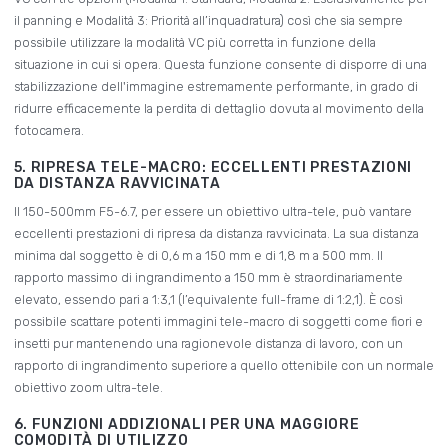
il panning e Modalità 3: Priorità all’inquadratura) così che sia sempre
possibile utilizzare la modalità VC più corretta in funzione della
situazione in cui si opera. Questa funzione consente di disporre di una
stabilizzazione dell'immagine estremamente performante, in grado di
ridurre efficacemente la perdita di dettaglio dovuta al movimento della
fotocamera.
5. RIPRESA TELE-MACRO: ECCELLENTI PRESTAZIONI
DA DISTANZA RAVVICINATA
Il 150-500mm F5-6.7, per essere un obiettivo ultra-tele, può vantare
eccellenti prestazioni di ripresa da distanza ravvicinata. La sua distanza
minima dal soggetto è di 0,6 m a 150 mm e di 1,8 m a 500 mm. Il
rapporto massimo di ingrandimento a 150 mm è straordinariamente
elevato, essendo pari a 1:3,1 (l’equivalente full-frame di 1:2,1). È così
possibile scattare potenti immagini tele-macro di soggetti come fiori e
insetti pur mantenendo una ragionevole distanza di lavoro, con un
rapporto di ingrandimento superiore a quello ottenibile con un normale
obiettivo zoom ultra-tele.
6. FUNZIONI ADDIZIONALI PER UNA MAGGIORE
COMODITÀ DI UTILIZZO