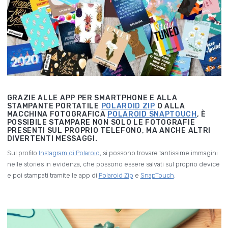
GRAZIE ALLE APP PER SMARTPHONE E ALLA
STAMPANTE PORTATILE
POLAROID ZIP
O ALLA
MACCHINA FOTOGRAFICA
POLAROID SNAPTOUCH
, È
POSSIBILE STAMPARE NON SOLO LE FOTOGRAFIE
PRESENTI SUL PROPRIO TELEFONO, MA ANCHE ALTRI
DIVERTENTI MESSAGGI.
Sul profilo
Instagram di Polaroid
, si possono trovare tantissime immagini
nelle stories in evidenza, che possono essere salvati sul proprio device
e poi stampati tramite le app di
Polaroid Zip
e
SnapTouch
.