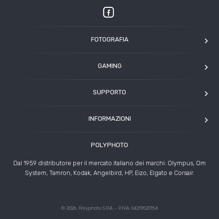
FOTOGRAFIA
OM SYSTEM
GAMING
Tamron
Elgato
Angelbird
SUPPORTO
Corsair
Kodak
Assistenza clienti
Arcade1Up
INFORMAZIONI
HP
Modulo Assistenza Polyphoto
Azienda
Condizioni di vendita
POLYPHOTO
Contatti
Risoluzione controversie
Dal 1959 distributore per il mercato italiano dei marchi: Olympus, Om
Rivenditori
System, Tamron, Kodak, Angelbird, HP, Eizo, Elgato e Corsair.
News ed Eventi
Storie
© 2026. Polyphoto S.P.A - P.IVA 04219520154