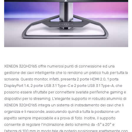
XENEON 32QHD165 offre numerosi punti di connessione ed una
gestione dei cavi intelligente che lo rendono un pratico hub per tutta la
scrivania. Questo monitor, infatti, presenta 2 porte HDMI 2.0, 1 porta
DisplayPort 1.4, 2 porte USB 3.1 Type-C e 2 porte USB 3.1 Type-A, che
possono essere sfruttate per connettere svariate periferiche gaming e
dispositivi per lo streaming. L'elegante supporto in robusto alluminio di
XENEON 32QHD165 integra un sistema di instradamento dei cavi che li
organizza e li nasconde, assicurando quindi a tutta la postazione un
aspetto sempre impeccabile e a prova di foto. Inoltre, il supporto
consente di regolare l'inclinazione dello schermo da -5° a 20° e
l'altezza di 100 mm in modo tale da poterlo posizionare esattamente con