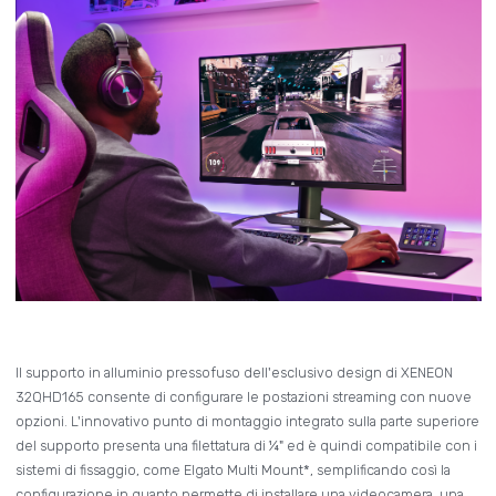
Il supporto in alluminio pressofuso dell'esclusivo design di XENEON
32QHD165 consente di configurare le postazioni streaming con nuove
opzioni. L'innovativo punto di montaggio integrato sulla parte superiore
del supporto presenta una filettatura di ¼" ed è quindi compatibile con i
sistemi di fissaggio, come Elgato Multi Mount*, semplificando così la
configurazione in quanto permette di installare una videocamera, una