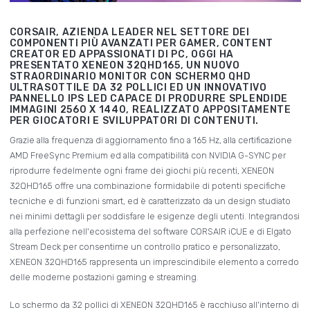
CORSAIR, AZIENDA LEADER NEL SETTORE DEI
COMPONENTI PIÙ AVANZATI PER GAMER, CONTENT
CREATOR ED APPASSIONATI DI PC, OGGI HA
PRESENTATO XENEON 32QHD165, UN NUOVO
STRAORDINARIO MONITOR CON SCHERMO QHD
ULTRASOTTILE DA 32 POLLICI ED UN INNOVATIVO
PANNELLO IPS LED CAPACE DI PRODURRE SPLENDIDE
IMMAGINI 2560 X 1440, REALIZZATO APPOSITAMENTE
PER GIOCATORI E SVILUPPATORI DI CONTENUTI.
Grazie alla frequenza di aggiornamento fino a 165 Hz, alla certificazione
AMD FreeSync Premium ed alla compatibilità con NVIDIA G-SYNC per
riprodurre fedelmente ogni frame dei giochi più recenti, XENEON
32QHD165 offre una combinazione formidabile di potenti specifiche
tecniche e di funzioni smart, ed è caratterizzato da un design studiato
nei minimi dettagli per soddisfare le esigenze degli utenti. Integrandosi
alla perfezione nell'ecosistema del software CORSAIR iCUE e di Elgato
Stream Deck per consentirne un controllo pratico e personalizzato,
XENEON 32QHD165 rappresenta un imprescindibile elemento a corredo
delle moderne postazioni gaming e streaming.
Lo schermo da 32 pollici di XENEON 32QHD165 è racchiuso all'interno di