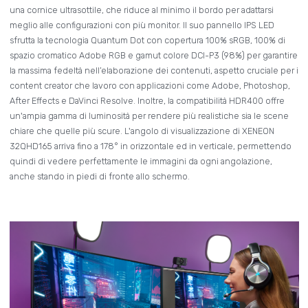
una cornice ultrasottile, che riduce al minimo il bordo per adattarsi
meglio alle configurazioni con più monitor. Il suo pannello IPS LED
sfrutta la tecnologia Quantum Dot con copertura 100% sRGB, 100% di
spazio cromatico Adobe RGB e gamut colore DCI-P3 (98%) per garantire
la massima fedeltà nell’elaborazione dei contenuti, aspetto cruciale per i
content creator che lavoro con applicazioni come Adobe, Photoshop,
After Effects e DaVinci Resolve. Inoltre, la compatibilità HDR400 offre
un'ampia gamma di luminosità per rendere più realistiche sia le scene
chiare che quelle più scure. L'angolo di visualizzazione di XENEON
32QHD165 arriva fino a 178° in orizzontale ed in verticale, permettendo
quindi di vedere perfettamente le immagini da ogni angolazione,
anche stando in piedi di fronte allo schermo.