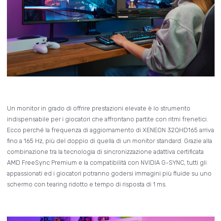
Un monitor in grado di offrire prestazioni elevate è lo strumento
indispensabile per i giocatori che affrontano partite con ritmi frenetici.
Ecco perché la frequenza di aggiornamento di XENEON 32QHD165 arriva
fino a 165 Hz, più del doppio di quella di un monitor standard. Grazie alla
combinazione tra la tecnologia di sincronizzazione adattiva certificata
AMD FreeSync Premium e la compatibilità con NVIDIA G-SYNC, tutti gli
appassionati ed i giocatori potranno godersi immagini più fluide su uno
schermo con tearing ridotto e tempo di risposta di 1 ms.